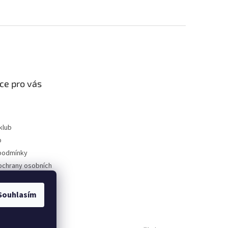
ce pro vás
klub
p
podmínky
ochrany osobních
Souhlasím