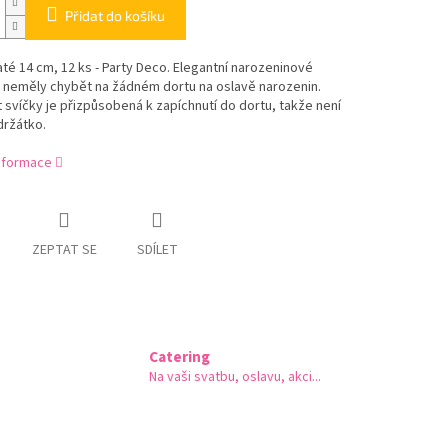
Přidat do košíku
até 14 cm, 12 ks - Party Deco. Elegantní narozeninové
y neměly chybět na žádném dortu na oslavě narozenin.
t svíčky je přizpůsobená k zapíchnutí do dortu, takže není
držátko.
informace
ZEPTAT SE
SDÍLET
Catering
Na vaši svatbu, oslavu, akci...