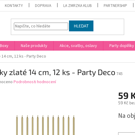
KONTAKTY
DOPRAVA
LA ZMRZKA KLUB
PARTNERSHIP
HLEDAT
Boxy
Naše produkty
Akce, svatby, oslavy
Party doplňky
é 14 cm, 12 ks - Party Deco
ky zlaté 14 cm, 12 ks - Party Deco
745
né
noceno
Podrobnosti hodnocení
ní
59 
u
59 Kč be
Měrná
Na ob
cena:
ek.