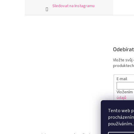
Sledovat na Instagramu
Z
á
p
a
t
Odebírat
í
Vložte svůj
produktech
E-mail
Vložením 
údajů
Tento web po
PŘIHL
procházením 
používáním..