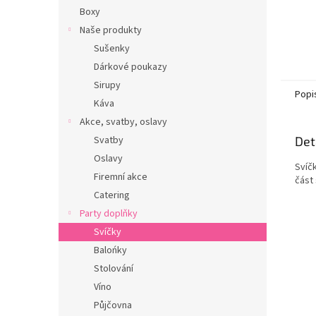
Boxy
Naše produkty
Sušenky
Dárkové poukazy
Sirupy
Popi
Káva
Akce, svatby, oslavy
Det
Svatby
Oslavy
Svíč
Firemní akce
část
Catering
Party doplňky
Svíčky
Balońky
Stolování
Víno
Půjčovna