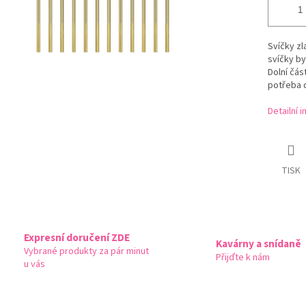
Svíčky zl
svíčky b
Dolní čás
potřeba 
Detailní 
TISK
Expresní doručení ZDE
Kavárny a snídaně
Vybrané produkty za pár minut
Přijďte k nám
u vás