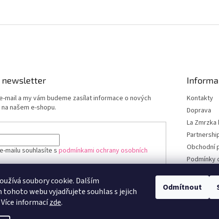
 newsletter
Informa
 e-mail a my vám budeme zasílat informace o nových
Kontakty
 na našem e-shopu.
Doprava
La Zmrzka 
Partnershi
Obchodní 
e-mailu souhlasíte s
podmínkami ochrany osobních
Podmínky 
údajů
užívá soubory cookie. Dalším
ÁSIT SE
Odmítnout
tohoto webu vyjadřujete souhlas s jejich
 Více informací
zde
.