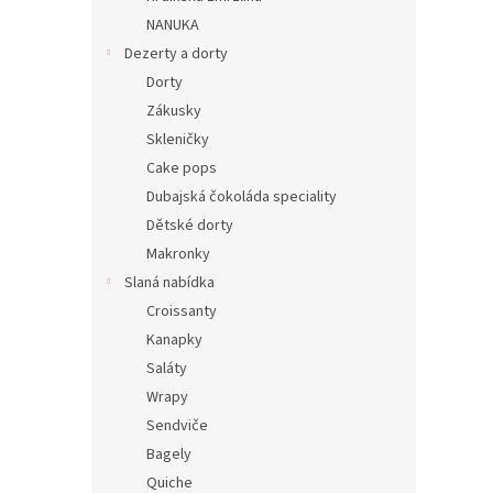
n
NANUKA
e
Dezerty a dorty
l
Dorty
Zákusky
Skleničky
Cake pops
Dubajská čokoláda speciality
Dětské dorty
Makronky
Slaná nabídka
Croissanty
Kanapky
Saláty
Wrapy
Sendviče
Bagely
Quiche