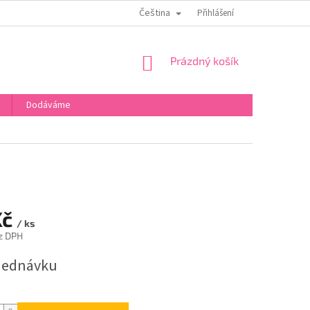
Čeština
OBCHODNÍ PODMÍNKY
PODMÍNKY OCHRANY OSOBNÍCH ÚDAJŮ
Přihlášení
NÁKUPNÍ
Prázdný košík
KOŠÍK
Dodáváme
Kč
/ ks
z DPH
jednávku