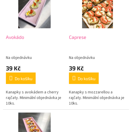
k
i
t
s
ů
p
r
o
d
Avokádo
Caprese
u
k
t
Na objednávku
Na objednávku
ů
39 Kč
39 Kč
Do košíku
Do košíku
Kanapky s avokádem a cherry
Kanapky s mozzarellou a
rajčaty. Minimální objednávka je
rajčaty. Minimální objednávka je
10ks.
10ks.