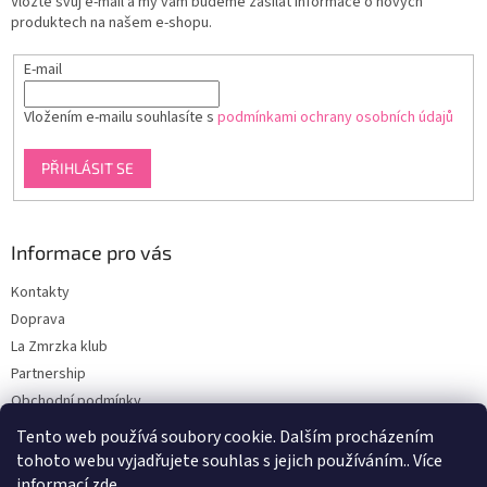
Vložte svůj e-mail a my vám budeme zasílat informace o nových
í
produktech na našem e-shopu.
E-mail
Vložením e-mailu souhlasíte s
podmínkami ochrany osobních údajů
PŘIHLÁSIT SE
Informace pro vás
Kontakty
Doprava
La Zmrzka klub
Partnership
Obchodní podmínky
Podmínky ochrany osobních údajů
Tento web používá soubory cookie. Dalším procházením
tohoto webu vyjadřujete souhlas s jejich používáním.. Více
informací
zde
.