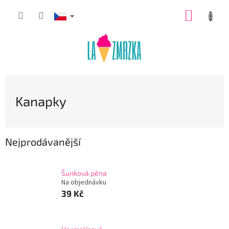
Přejít
NÁKUP
na
obsah
KOŠÍK
Kanapky
Nejprodávanější
Šunková pěna
Na objednávku
39 Kč