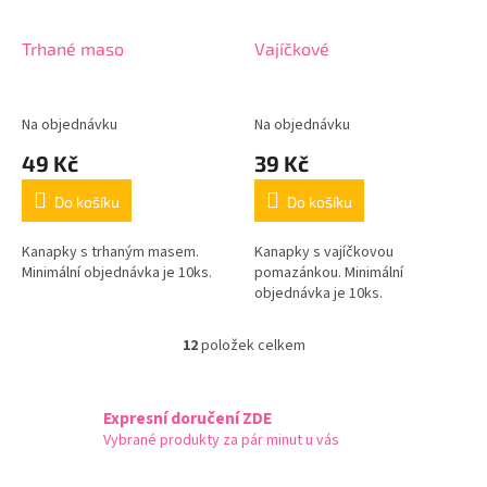
Trhané maso
Vajíčkové
Na objednávku
Na objednávku
49 Kč
39 Kč
Do košíku
Do košíku
Kanapky s trhaným masem.
Kanapky s vajíčkovou
Minimální objednávka je 10ks.
pomazánkou. Minimální
objednávka je 10ks.
12
položek celkem
O
v
l
á
Expresní doručení ZDE
d
Vybrané produkty za pár minut u vás
a
c