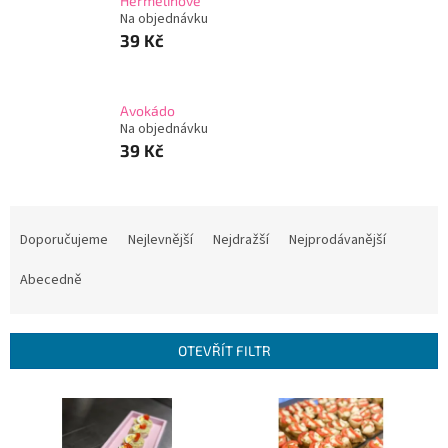
Hermelínové
Na objednávku
39 Kč
Avokádo
Na objednávku
39 Kč
Ř
a
Doporučujeme
Nejlevnější
Nejdražší
Nejprodávanější
z
e
Abecedně
n
í
p
OTEVŘÍT FILTR
r
o
V
d
ý
u
p