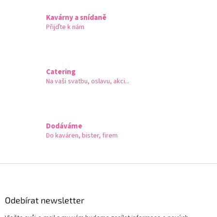
í
p
Kavárny a snídaně
r
Přijďte k nám
v
k
y
v
ý
Catering
p
Na vaši svatbu, oslavu, akci...
i
s
u
Dodáváme
Do kaváren, bister, firem
Z
á
p
a
Odebírat newsletter
t