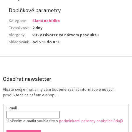
Doplňkové parametry
Kategorie
:
Slaná nabídka
Trvanlivost
:
2 dny
Alergeny
:
viz. v závorce za názvem produktu
Skladování
:
od 5 °C do 8 °C
Z
á
p
a
Odebírat newsletter
t
Vložte svůj e-mail a my vám budeme zasílat informace o nových
í
produktech na našem e-shopu.
E-mail
Vložením e-mailu souhlasíte s
podmínkami ochrany osobních údajů