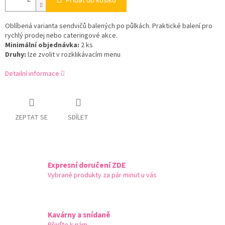
Oblíbená varianta sendvičů balených po půlkách. Praktické balení pro
rychlý prodej nebo cateringové akce.
Minimální objednávka:
2 ks
Druhy:
lze zvolit v rozklikávacím menu
Detailní informace
ZEPTAT SE
SDÍLET
Expresní doručení ZDE
Vybrané produkty za pár minut u vás
Kavárny a snídaně
Přijďte k nám