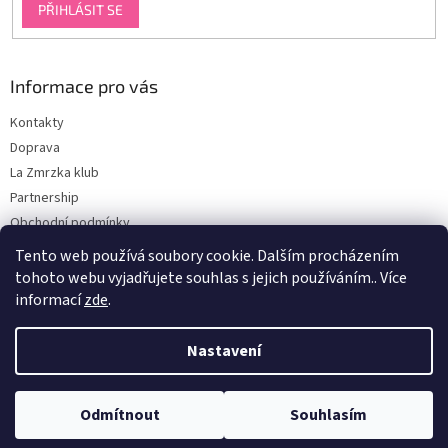
PŘIHLÁSIT SE
Informace pro vás
Kontakty
Doprava
La Zmrzka klub
Partnership
Obchodní podmínky
Podmínky ochrany osobních údajů
Tento web používá soubory cookie. Dalším procházením
tohoto webu vyjadřujete souhlas s jejich používáním.. Více
informací
zde
.
Vytvořil Shoptet
Nastavení
Copyright 2026
La Zmrzka
. Všechna práva vyhrazena.
Odmítnout
Souhlasím