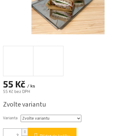
55 Kč
/ ks
55 Kč bez DPH
Měrná
Zvolte variantu
cena:
Varianta
Přidat do košíku