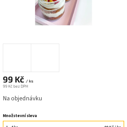
99 Kč
/ ks
99 Kč bez DPH
Měrná
Na objednávku
cena:
Množstevní sleva