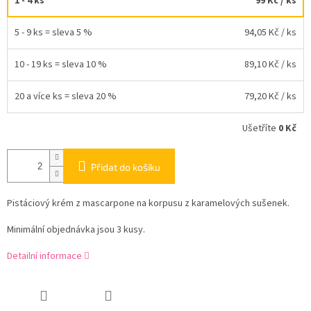
1 - 4 ks
99 Kč
/ ks
5 - 9 ks = sleva 5 %
94,05 Kč
/ ks
10 - 19 ks = sleva 10 %
89,10 Kč
/ ks
20 a více ks = sleva 20 %
79,20 Kč
/ ks
Ušetříte
0 Kč
Přidat do košíku
Pistáciový krém z mascarpone na korpusu z karamelových sušenek.
Minimální objednávka jsou 3 kusy.
Detailní informace