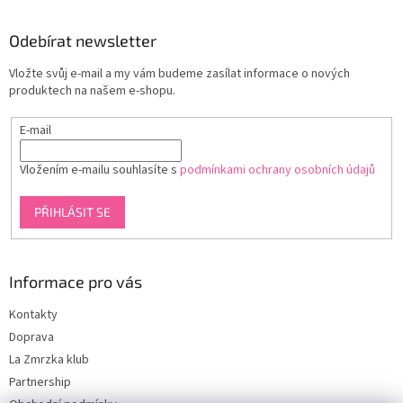
á
p
a
Odebírat newsletter
t
Vložte svůj e-mail a my vám budeme zasílat informace o nových
í
produktech na našem e-shopu.
E-mail
Vložením e-mailu souhlasíte s
podmínkami ochrany osobních údajů
PŘIHLÁSIT SE
Informace pro vás
Kontakty
Doprava
La Zmrzka klub
Partnership