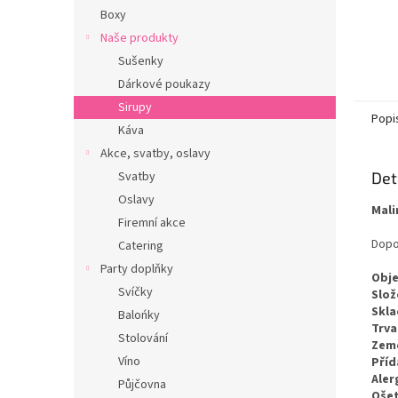
Boxy
Naše produkty
Sušenky
Dárkové poukazy
Sirupy
Popi
Káva
Akce, svatby, oslavy
Det
Svatby
Oslavy
Mali
Firemní akce
Dopor
Catering
Party doplňky
Obj
Svíčky
Slož
Skla
Balońky
Trva
Stolování
Zem
Víno
Příd
Aler
Půjčovna
Ošet