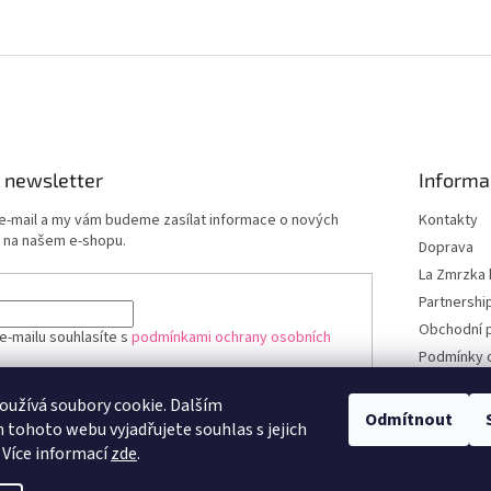
 newsletter
Informa
 e-mail a my vám budeme zasílat informace o nových
Kontakty
 na našem e-shopu.
Doprava
La Zmrzka 
Partnershi
Obchodní 
e-mailu souhlasíte s
podmínkami ochrany osobních
Podmínky 
údajů
užívá soubory cookie. Dalším
ÁSIT SE
Odmítnout
tohoto webu vyjadřujete souhlas s jejich
 Více informací
zde
.