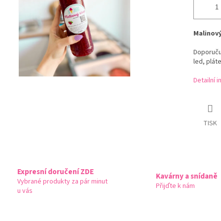
Malinový
Doporučuj
led, pláte
Detailní 
TISK
Expresní doručení ZDE
Kavárny a snídaně
Vybrané produkty za pár minut
Přijďte k nám
u vás