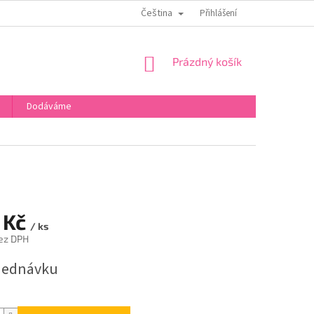
Čeština
OBCHODNÍ PODMÍNKY
PODMÍNKY OCHRANY OSOBNÍCH ÚDAJŮ
Přihlášení
NÁKUPNÍ
Prázdný košík
KOŠÍK
Dodáváme
 Kč
/ ks
ez DPH
jednávku