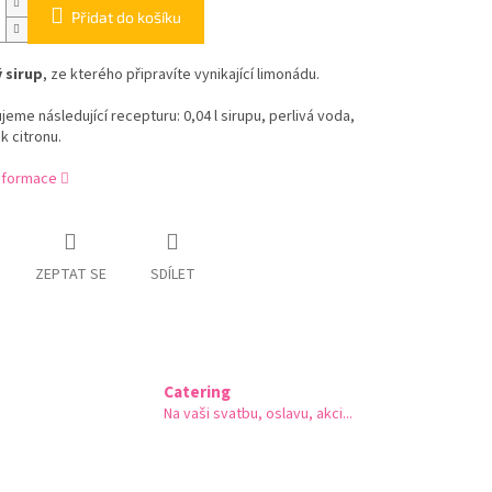
Přidat do košíku
 sirup
, ze kterého připravíte vynikající limonádu.
eme následující recepturu: 0,04 l sirupu, perlivá voda,
k citronu.
informace
ZEPTAT SE
SDÍLET
Catering
Na vaši svatbu, oslavu, akci...