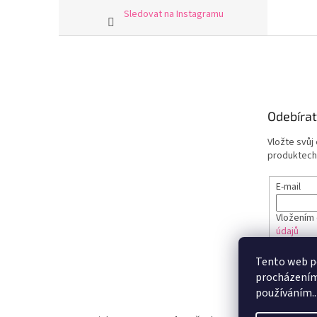
Sledovat na Instagramu
Z
á
p
a
t
Odebírat
í
Vložte svůj
produktech
E-mail
Vložením 
údajů
Tento web po
PŘIHL
procházením 
používáním..