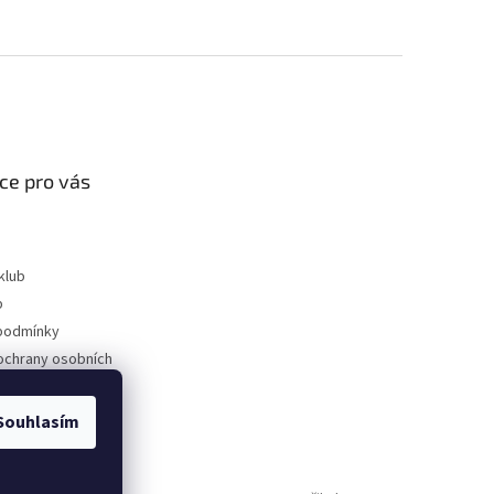
ce pro vás
klub
p
podmínky
ochrany osobních
Souhlasím