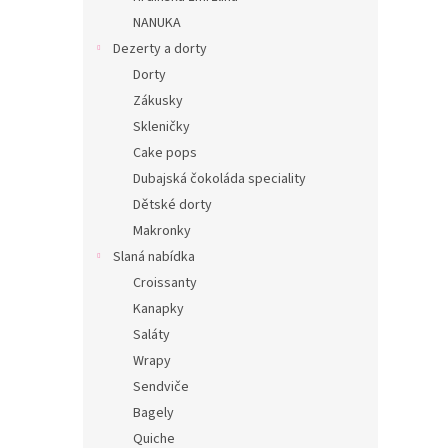
n
NANUKA
e
Dezerty a dorty
l
Dorty
Zákusky
Skleničky
Cake pops
Dubajská čokoláda speciality
Dětské dorty
Makronky
Slaná nabídka
Croissanty
Kanapky
Saláty
Wrapy
Sendviče
Bagely
Quiche