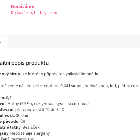
Dodáváme
Do kaváren, bister, firem
s
ailní popis produktu
nový sirup
, ze kterého připravíte vynikající limonádu.
učujeme následující recepturu: 0,04 l sirupu, perlivá voda, led, plátek citro
em
: 0,5 l
ení
: Maliny (60 %), cukr, voda, kyselina citronová.
dování
: při teplotě od 5 °C do 8 °C
nlivost
: 30 dnů
ě původu
: ČR
atné látky
: Bez Éček
geny
: Neobsahuje alergeny
ření
: Pasterováno