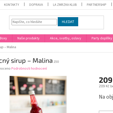
KONTAKTY
DOPRAVA
LA ZMRZKA KLUB
PARTNERSHIP
HLEDAT
Boxy
Naše produkty
Akce, svatby, oslavy
Party doplňky
up – Malina
ný sirup – Malina
250
né
noceno
Podrobnosti hodnocení
ní
209
u
209 Kč b
Měrná
Na ob
cena:
ek.