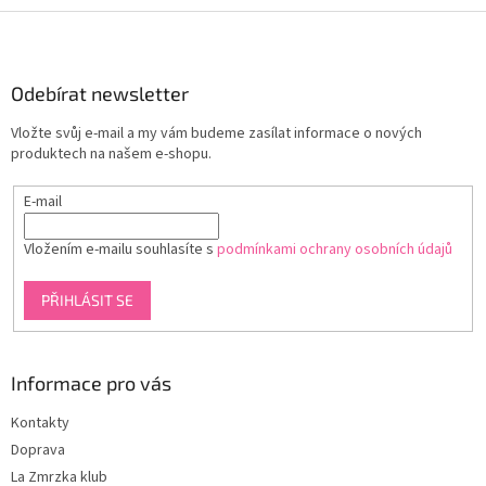
Z
á
p
a
Odebírat newsletter
t
Vložte svůj e-mail a my vám budeme zasílat informace o nových
í
produktech na našem e-shopu.
E-mail
Vložením e-mailu souhlasíte s
podmínkami ochrany osobních údajů
PŘIHLÁSIT SE
Informace pro vás
Kontakty
Doprava
La Zmrzka klub