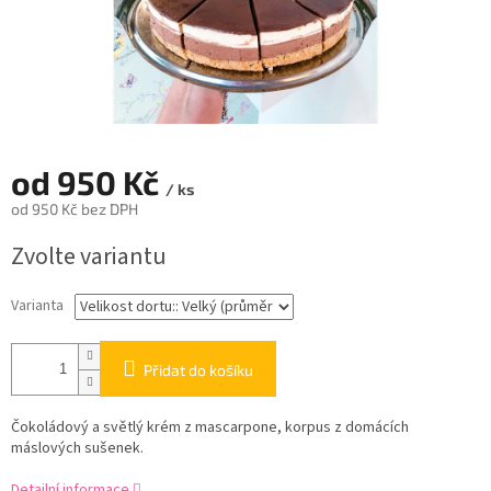
od
950 Kč
/ ks
od
950 Kč
bez DPH
Měrná
Zvolte variantu
cena:
Varianta
Přidat do košíku
Čokoládový a světlý krém z mascarpone, korpus z domácích
máslových sušenek.
Detailní informace