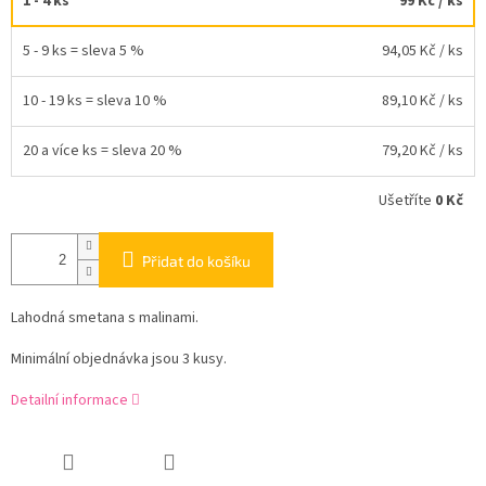
1 - 4 ks
99 Kč
/ ks
5 - 9 ks = sleva 5 %
94,05 Kč
/ ks
10 - 19 ks = sleva 10 %
89,10 Kč
/ ks
20 a více ks = sleva 20 %
79,20 Kč
/ ks
Ušetříte
0 Kč
Přidat do košíku
Lahodná smetana s malinami.
Minimální objednávka jsou 3 kusy.
Detailní informace