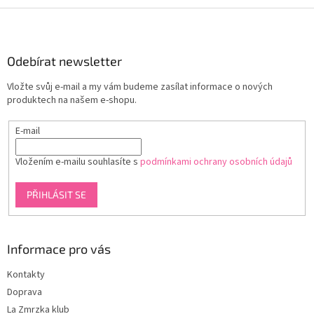
Z
á
p
a
Odebírat newsletter
t
Vložte svůj e-mail a my vám budeme zasílat informace o nových
í
produktech na našem e-shopu.
E-mail
Vložením e-mailu souhlasíte s
podmínkami ochrany osobních údajů
PŘIHLÁSIT SE
Informace pro vás
Kontakty
Doprava
La Zmrzka klub