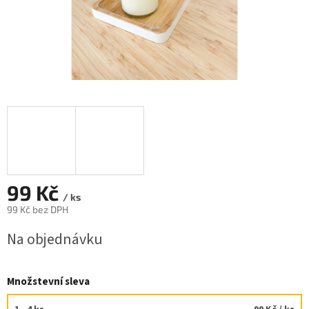
99 Kč
/ ks
99 Kč bez DPH
Měrná
Na objednávku
cena:
Množstevní sleva