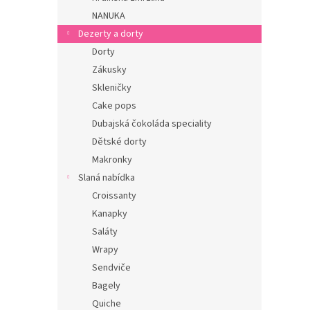
n
NANUKA
e
Dezerty a dorty
l
Dorty
Zákusky
Skleničky
Cake pops
Dubajská čokoláda speciality
Dětské dorty
Makronky
Slaná nabídka
Croissanty
Kanapky
Saláty
Wrapy
Sendviče
Bagely
Quiche