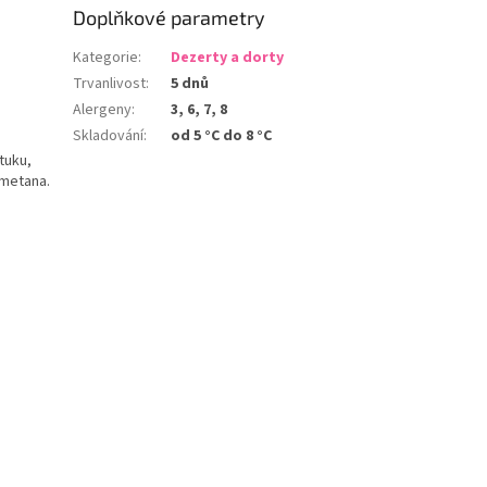
Doplňkové parametry
Kategorie
:
Dezerty a dorty
Trvanlivost
:
5 dnů
Alergeny
:
3, 6, 7, 8
Skladování
:
od 5 °C do 8 °C
tuku,
smetana.