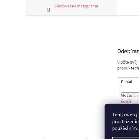
Sledovat na Instagramu
Z
á
p
a
t
Odebírat
í
Vložte svůj
produktech
E-mail
Vložením 
údajů
Tento web po
PŘIHL
procházením 
používáním..