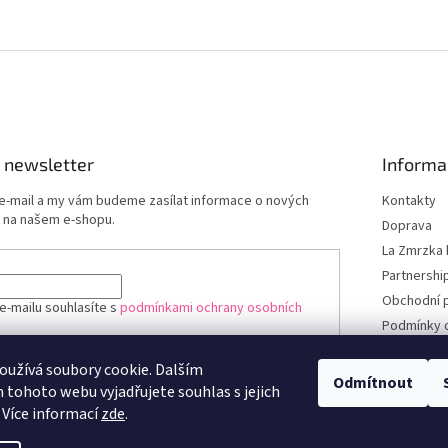
 newsletter
Informa
 e-mail a my vám budeme zasílat informace o nových
Kontakty
 na našem e-shopu.
Doprava
La Zmrzka 
Partnershi
Obchodní 
e-mailu souhlasíte s
podmínkami ochrany osobních
Podmínky 
údajů
užívá soubory cookie. Dalším
ÁSIT SE
Odmítnout
tohoto webu vyjadřujete souhlas s jejich
 Více informací
zde
.