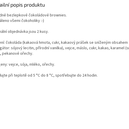
ailní popis produktu
dné bezlepkové čokoládové brownies.
áleno všemi čokoholiky :-)
mální objednávka jsou 2 kusy.
ení:
čokoláda (kakaová hmota, cukr, kakaový prášek se sníženým obsahem 
átor: sójový lecitin, přírodní vanilka), vejce, máslo, cukr, kakao, karamel (
), pekanové ořechy.
eny: vejce, sója, mléko, ořechy.
ujte při teplotě od 5 °C do 8 °C, spotřebujte do 24 hodin.