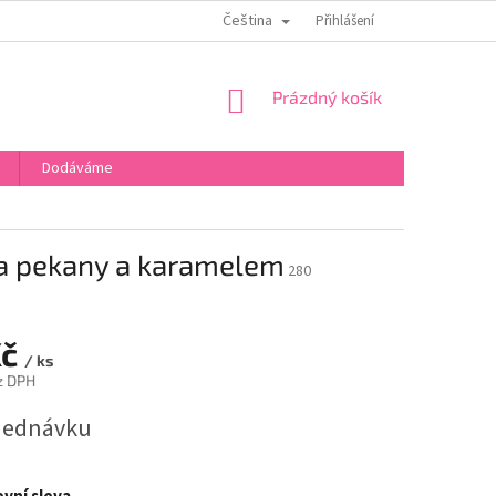
Čeština
OBCHODNÍ PODMÍNKY
PODMÍNKY OCHRANY OSOBNÍCH ÚDAJŮ
Přihlášení
NÁKUPNÍ
Prázdný košík
KOŠÍK
Dodáváme
a pekany a karamelem
280
Kč
/ ks
z DPH
jednávku