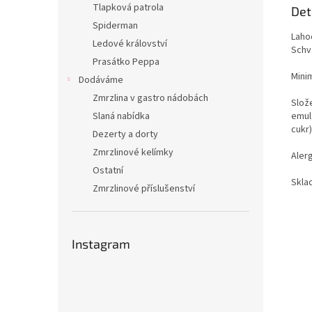
Tlapková patrola
Det
Spiderman
Laho
Ledové království
Schv
Prasátko Peppa
Mini
Dodáváme
Zmrzlina v gastro nádobách
Slož
Slaná nabídka
emulg
cukr
Dezerty a dorty
Zmrzlinové kelímky
Alerg
Ostatní
Sklad
Zmrzlinové příslušenství
Instagram