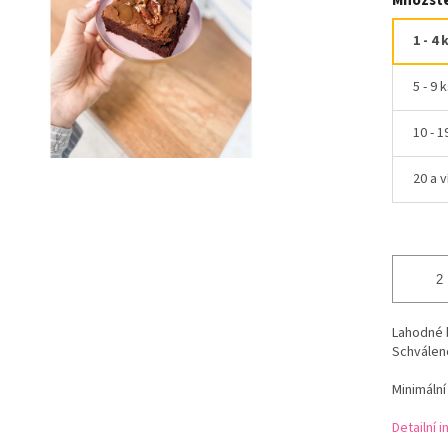
Množste
1 - 4 
5 - 9 
10 - 1
20 a v
Lahodné 
Schváleno
Minimální
Detailní 