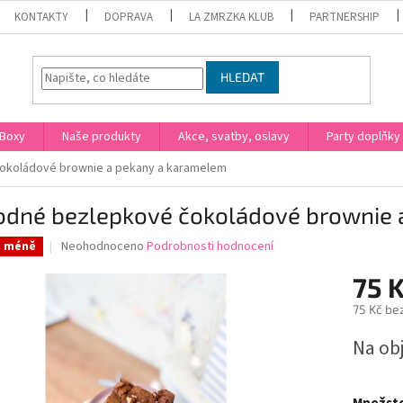
KONTAKTY
DOPRAVA
LA ZMRZKA KLUB
PARTNERSHIP
HLEDAT
Boxy
Naše produkty
Akce, svatby, oslavy
Party doplňky
okoládové brownie a pekany a karamelem
odné bezlepkové čokoládové brownie 
Průměrné
Neohodnoceno
Podrobnosti hodnocení
a méně
hodnocení
produktu
75 
je
75 Kč be
0,0
z
Měrná
Na ob
5
cena:
hvězdiček.