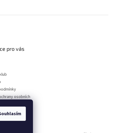
ce pro vás
klub
p
podmínky
ochrany osobních
Souhlasím