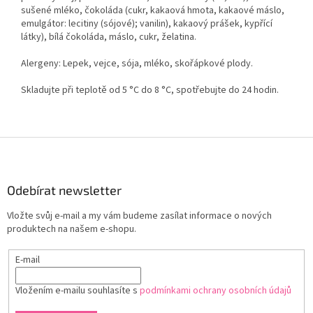
sušené mléko, čokoláda (cukr, kakaová hmota, kakaové máslo,
emulgátor: lecitiny (sójové); vanilin), kakaový prášek, kypřící
látky), bílá čokoláda, máslo, cukr, želatina.
Alergeny: Lepek, vejce, sója, mléko, skořápkové plody.
Skladujte při teplotě od 5 °C do 8 °C, spotřebujte do 24 hodin.
Z
á
p
a
Odebírat newsletter
t
Vložte svůj e-mail a my vám budeme zasílat informace o nových
í
produktech na našem e-shopu.
E-mail
Vložením e-mailu souhlasíte s
podmínkami ochrany osobních údajů