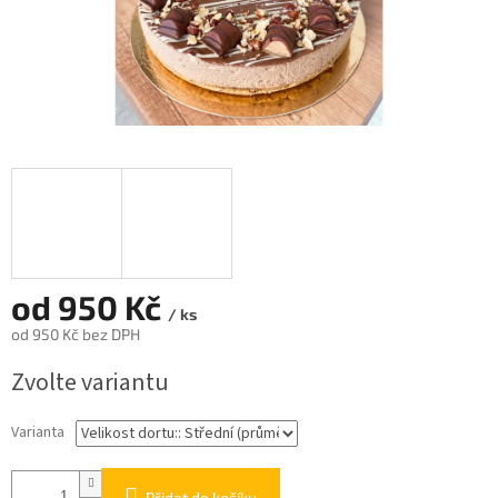
od
950 Kč
/ ks
od
950 Kč
bez DPH
Měrná
Zvolte variantu
cena:
Varianta
Přidat do košíku