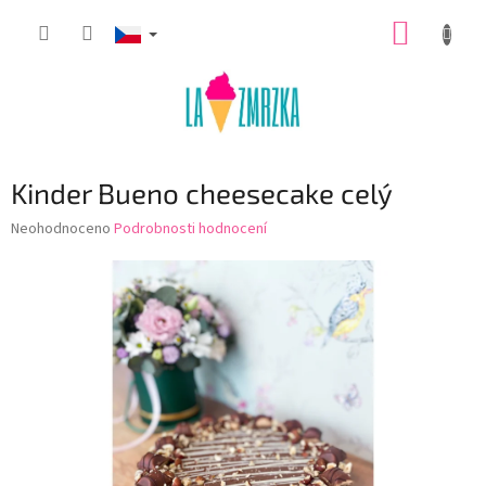
Přejít
NÁKUP
na
obsah
KOŠÍK
Kinder Bueno cheesecake celý
Průměrné
Neohodnoceno
Podrobnosti hodnocení
hodnocení
produktu
je
0,0
z
5
hvězdiček.