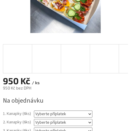
950 Kč
/ ks
950 Kč
bez DPH
Měrná
Na objednávku
cena:
1. Kanapky (6ks)
2. Kanapky (6ks)
3. Kanapky (6ks)