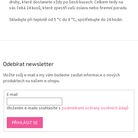
druhy, které dostanete vždy po šesti kusech. Celkem tedy na
vás čeká 24 kusů, které zpestří vaši oslavu nebo firemní poradu.
Skladujte při teplotě od 5 °C do 8 °C, spotřebujte do 24 hodin.
Z
á
p
a
Odebírat newsletter
t
Vložte svůj e-mail a my vám budeme zasílat informace o nových
í
produktech na našem e-shopu.
E-mail
Vložením e-mailu souhlasíte s
podmínkami ochrany osobních údajů
PŘIHLÁSIT SE