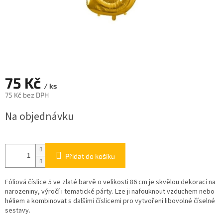
75 Kč
/ ks
75 Kč bez DPH
Měrná
Na objednávku
cena:
Přidat do košíku
Fóliová číslice 5 ve zlaté barvě o velikosti 86 cm je skvělou dekorací na
narozeniny, výročí i tematické párty. Lze ji nafouknout vzduchem nebo
héliem a kombinovat s dalšími číslicemi pro vytvoření libovolné číselné
sestavy.