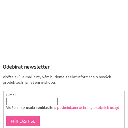
Z
á
p
a
Odebírat newsletter
t
Vložte svůj e-mail a my vám budeme zasílat informace o nových
í
produktech na našem e-shopu.
E-mail
Vložením e-mailu souhlasíte s
podmínkami ochrany osobních údajů
PŘIHLÁSIT SE