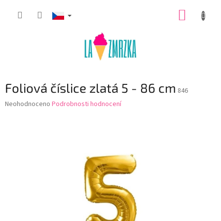
Přejít
NÁKUP
na
obsah
KOŠÍK
Foliová číslice zlatá 5 - 86 cm
846
Průměrné
Neohodnoceno
Podrobnosti hodnocení
hodnocení
produktu
je
0,0
z
5
hvězdiček.