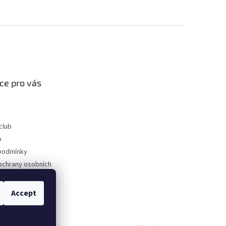
ce pro vás
club
p
podmínky
ochrany osobních
Accept