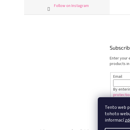
Follow on Instagram
F
o
o
t
e
Subscrib
r
Enter your 
products in
Email
By enteri
protectio
Tento web p
SUBSC
tohoto webu 
informací
zd