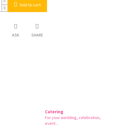
Add to cart
ASK
SHARE
Catering
For your wedding, celebration,
event...