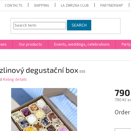
CONTACTS
SHIPPING
LA ZMRZKA CLUB
PARTNERSHIP
SEARCH
oxes
Our products
Events, weddings, celebrations
Party
zlinový degustační box
888
ed
Rating details
790
790 Kč e
Measure
Order
price: