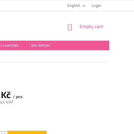
English
OBCHODNÍ PODMÍNKY
PODMÍNKY OCHRANY OSOBNÍCH ÚDAJŮ
Login
SHOPPING
Empty cart
CART
 Essentials
We deliver
 Kč
/ pcs
xcl. VAT