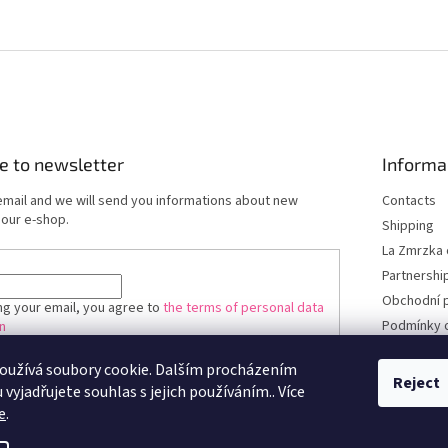
e to newsletter
Informa
email and we will send you informations about new
Contacts
 our e-shop.
Shipping
La Zmrzka 
Partnershi
Obchodní 
ng your email, you agree to
the terms of personal data
Podmínky 
n
údajů
oužívá soubory cookie. Dalším procházením
RIBE
Reject
vyjadřujete souhlas s jejich používáním.. Více
e
.