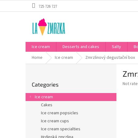
Skip
725 726 727
to
content
Ice cream
Desserts and cakes
Salty
B
Home
Ice cream
Zmrzlinový degustační box
S
Zmr
i
Skip
d
The
Not rat
Categories
categories
e
average
b
product
Ice cream
a
rating
Cakes
is
r
0,0
Ice cream popsicles
out
Ice cream cups
of
Ice cream specialties
5
stars.
Hrdinská zmrzlina