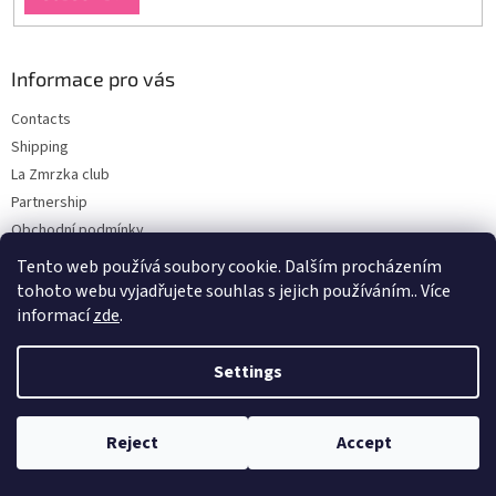
Informace pro vás
Contacts
Shipping
La Zmrzka club
Partnership
Obchodní podmínky
Podmínky ochrany osobních údajů
Tento web používá soubory cookie. Dalším procházením
tohoto webu vyjadřujete souhlas s jejich používáním.. Více
informací
zde
.
Created by Shoptet
Settings
Copyright 2026
La Zmrzka
. All rights reserved.
Reject
Accept
Používáme
ověření věku Adulto