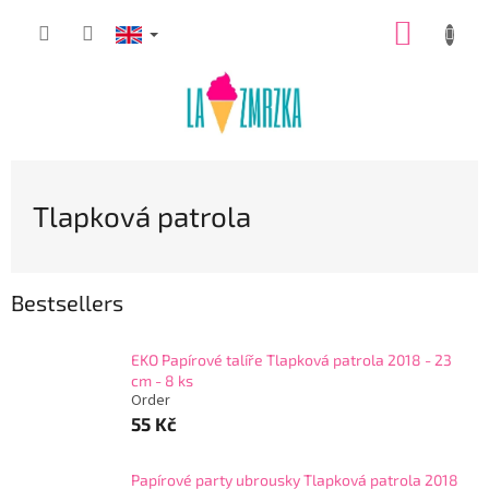
Skip
SHOPP
to
content
CART
Tlapková patrola
Bestsellers
EKO Papírové talíře Tlapková patrola 2018 - 23
cm - 8 ks
Order
55 Kč
Papírové party ubrousky Tlapková patrola 2018