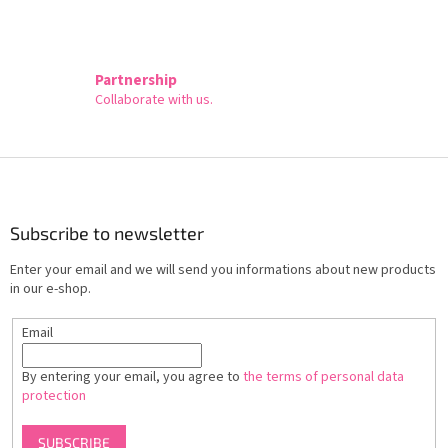
Partnership
Collaborate with us.
F
o
o
t
Subscribe to newsletter
e
Enter your email and we will send you informations about new products
r
in our e-shop.
Email
By entering your email, you agree to
the terms of personal data
protection
SUBSCRIBE