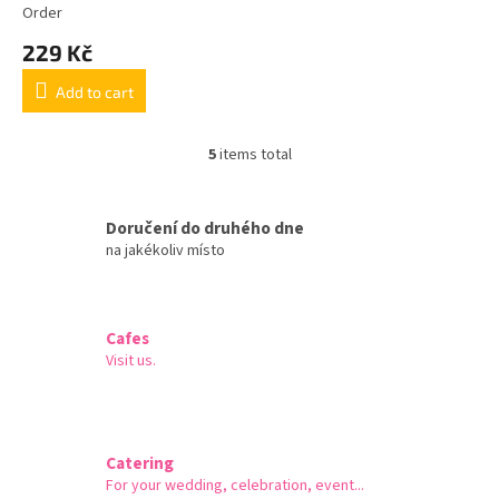
Order
229 Kč
Add to cart
5
items total
L
i
s
t
Doručení do druhého dne
i
na jakékoliv místo
n
g
c
o
Cafes
n
Visit us.
t
r
o
l
s
Catering
For your wedding, celebration, event...