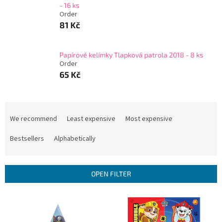
- 16 ks
Order
81 Kč
Papírové kelímky Tlapková patrola 2018 - 8 ks
Order
65 Kč
P
r
We recommend
Least expensive
Most expensive
o
d
Bestsellers
Alphabetically
u
c
t
OPEN FILTER
s
o
L
r
i
t
s