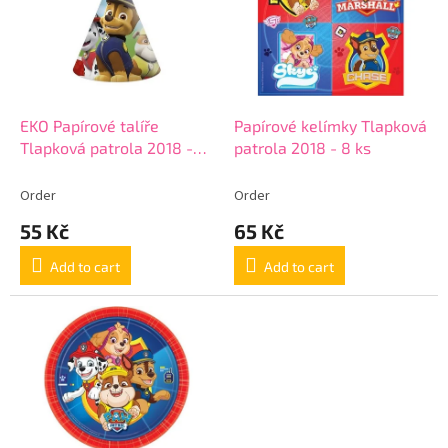
i
t
n
o
g
f
p
r
o
EKO Papírové talíře
Papírové kelímky Tlapková
d
Tlapková patrola 2018 -
patrola 2018 - 8 ks
u
23 cm - 8 ks
c
Order
Order
t
55 Kč
65 Kč
s
Add to cart
Add to cart