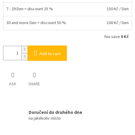
7 - 29 Den = discount 25 %
150 Kč
/ Den
30 and more Den = discount 50 %
100 Kč
/ Den
You save
0 Kč
Add to cart
ASK
SHARE
Doručení do druhého dne
na jakékoliv místo