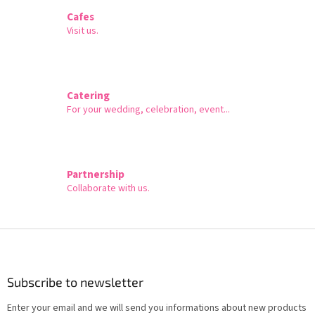
Cafes
Visit us.
Catering
For your wedding, celebration, event...
Partnership
Collaborate with us.
F
o
o
t
Subscribe to newsletter
e
Enter your email and we will send you informations about new products
r