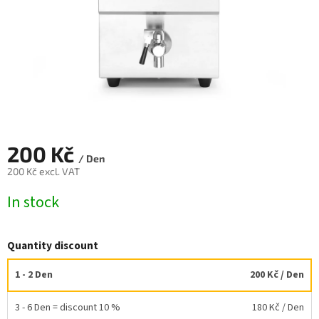
200 Kč
/ Den
200 Kč excl. VAT
Measure
In stock
price:
Quantity discount
1 - 2 Den
200 Kč
/ Den
3 - 6 Den = discount 10 %
180 Kč
/ Den