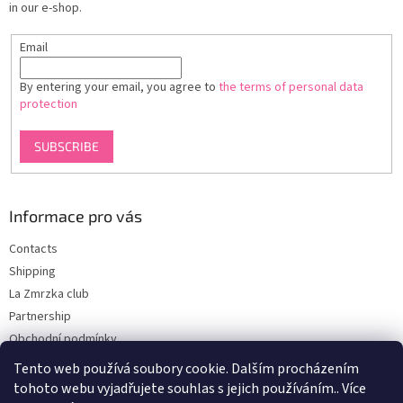
in our e-shop.
Email
By entering your email, you agree to
the terms of personal data
protection
SUBSCRIBE
Informace pro vás
Contacts
Shipping
La Zmrzka club
Partnership
Obchodní podmínky
Podmínky ochrany osobních údajů
Tento web používá soubory cookie. Dalším procházením
tohoto webu vyjadřujete souhlas s jejich používáním.. Více