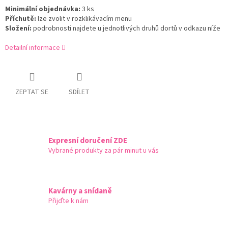
Minimální objednávka:
3 ks
Příchutě:
lze zvolit v rozklikávacím menu
Složení:
podrobnosti najdete u jednotlivých druhů dortů v odkazu níže
Detailní informace
ZEPTAT SE
SDÍLET
Expresní doručení ZDE
Vybrané produkty za pár minut u vás
Kavárny a snídaně
Přijďte k nám