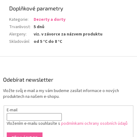
Doplňkové parametry
Kategorie
:
Dezerty a dorty
Trvanlivost
:
5 dnů
Alergeny
:
viz. v závorce za názvem produktu
Skladování
:
od 5 °C do 8 °C
Z
á
p
a
Odebírat newsletter
t
Vložte svůj e-mail a my vám budeme zasílat informace o nových
í
produktech na našem e-shopu.
E-mail
Vložením e-mailu souhlasíte s
podmínkami ochrany osobních údajů