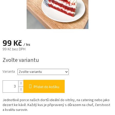
99 Kč
/ ks
99 Kč bez DPH
Měrná
Zvolte variantu
cena:
Varianta
Přidat do košíku
Jednotlivé porce našich dortů ideální do vitríny, na catering nebo jako
dezert ke kávě. Každý kus je připravený s důrazem na chuť, čerstvost
a kvalitu surovin.