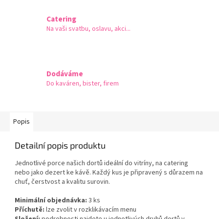
Catering
Na vaši svatbu, oslavu, akci...
Dodáváme
Do kaváren, bister, firem
Popis
Detailní popis produktu
Jednotlivé porce našich dortů ideální do vitríny, na catering
nebo jako dezert ke kávě. Každý kus je připravený s důrazem na
chuť, čerstvost a kvalitu surovin.
Minimální objednávka:
3 ks
Příchutě:
lze zvolit v rozklikávacím menu
Složení:
podrobnosti najdete u jednotlivých druhů dortů v