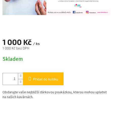
1 000 Kč
/ ks
1 000 Kč bez DPH
Měrná
Skladem
cena:
Přidat do košíku
Obdarujte vaše nejbližší dárkovou poukázkou, kterou mohou uplatnit
na našich kavárnách.