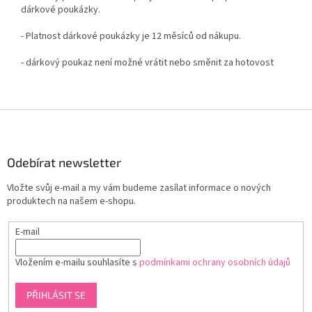
dárkové poukázky.
- Platnost dárkové poukázky je 12 měsíců od nákupu.
- dárkový poukaz není možné vrátit nebo směnit za hotovost
Z
á
p
a
Odebírat newsletter
t
Vložte svůj e-mail a my vám budeme zasílat informace o nových
í
produktech na našem e-shopu.
E-mail
Vložením e-mailu souhlasíte s
podmínkami ochrany osobních údajů
PŘIHLÁSIT SE