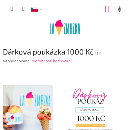
Přejít
NÁKUP
na
obsah
KOŠÍK
Dárková poukázka 1000 Kč
414
Průměrné
Neohodnoceno
Podrobnosti hodnocení
hodnocení
produktu
je
0,0
z
5
hvězdiček.