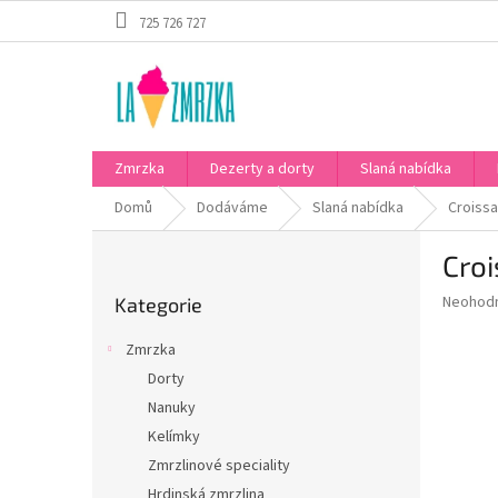
Přejít
725 726 727
na
obsah
Zmrzka
Dezerty a dorty
Slaná nabídka
Domů
Dodáváme
Slaná nabídka
Croissa
P
Croi
o
Přeskočit
s
Průměr
Neohod
Kategorie
kategorie
t
hodnoce
r
produkt
Zmrzka
a
je
Dorty
0,0
n
z
Nanuky
n
5
í
Kelímky
hvězdič
p
Zmrzlinové speciality
a
Hrdinská zmrzlina