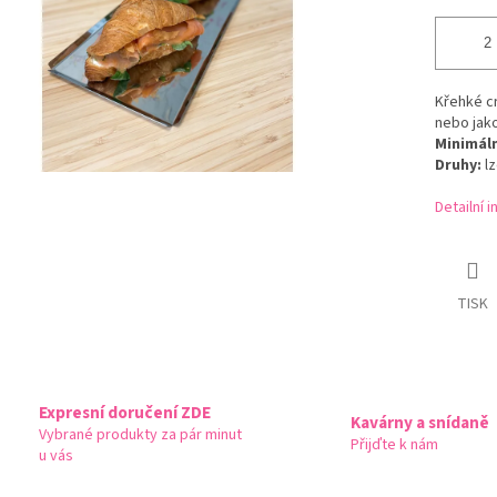
Křehké cr
nebo jak
Minimáln
Druhy:
lz
Detailní 
TISK
Expresní doručení ZDE
Kavárny a snídaně
Vybrané produkty za pár minut
Přijďte k nám
u vás