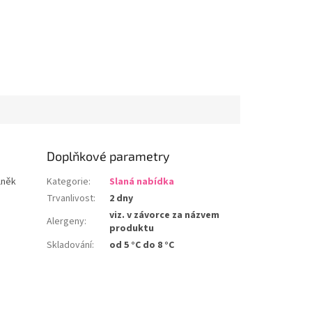
Doplňkové parametry
lněk
Kategorie
:
Slaná nabídka
Trvanlivost
:
2 dny
viz. v závorce za názvem
Alergeny
:
produktu
Skladování
:
od 5 °C do 8 °C