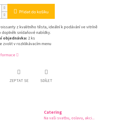
Přidat do košíku
oissanty z kvalitního těsta, ideální k podávání ve vitríně
o doplněk snídaňové nabídky.
í objednávka:
2 ks
e zvolit v rozklikávacím menu
informace
ZEPTAT SE
SDÍLET
Catering
Na vaši svatbu, oslavu, akci...