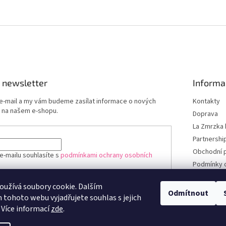
 newsletter
Informa
 e-mail a my vám budeme zasílat informace o nových
Kontakty
 na našem e-shopu.
Doprava
La Zmrzka 
Partnershi
Obchodní 
e-mailu souhlasíte s
podmínkami ochrany osobních
Podmínky 
údajů
užívá soubory cookie. Dalším
ÁSIT SE
Odmítnout
tohoto webu vyjadřujete souhlas s jejich
 Více informací
zde
.