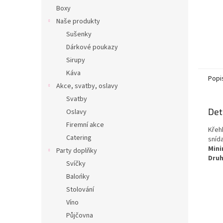
Boxy
Naše produkty
Sušenky
Dárkové poukazy
Sirupy
Káva
Popi
Akce, svatby, oslavy
Svatby
Det
Oslavy
Firemní akce
Křehk
Catering
sníd
Mini
Party doplňky
Druh
Svíčky
Balońky
Stolování
Víno
Půjčovna