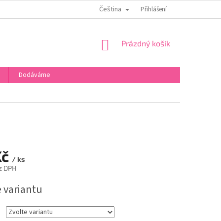
Čeština
OBCHODNÍ PODMÍNKY
PODMÍNKY OCHRANY OSOBNÍCH ÚDAJŮ
Přihlášení
NÁKUPNÍ
Prázdný košík
KOŠÍK
Dodáváme
Kč
/ ks
z DPH
e variantu