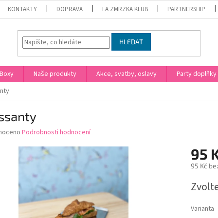
KONTAKTY
DOPRAVA
LA ZMRZKA KLUB
PARTNERSHIP
HLEDAT
Boxy
Naše produkty
Akce, svatby, oslavy
Party doplňky
nty
ssanty
né
noceno
Podrobnosti hodnocení
ní
95 
u
95 Kč be
Měrná
Zvolt
cena:
ek.
Varianta