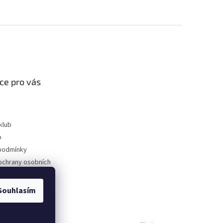
ce pro vás
klub
p
podmínky
ochrany osobních
Souhlasím