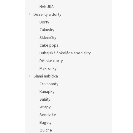
n
NANUKA
e
Dezerty a dorty
l
Dorty
Zákusky
Skleničky
Cake pops
Dubajská čokoláda speciality
Dětské dorty
Makronky
Slaná nabídka
Croissanty
Kanapky
Saláty
Wrapy
Sendviče
Bagely
Quiche