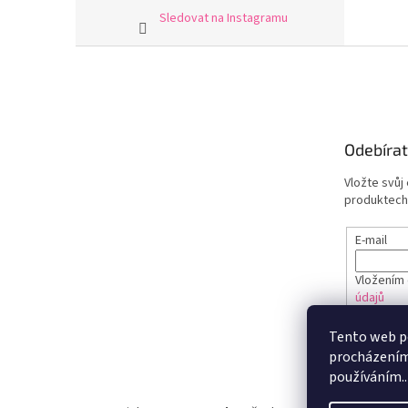
Sledovat na Instagramu
Z
á
p
a
t
Odebírat
í
Vložte svůj
produktech
E-mail
Vložením 
údajů
Tento web po
PŘIHL
procházením 
používáním..