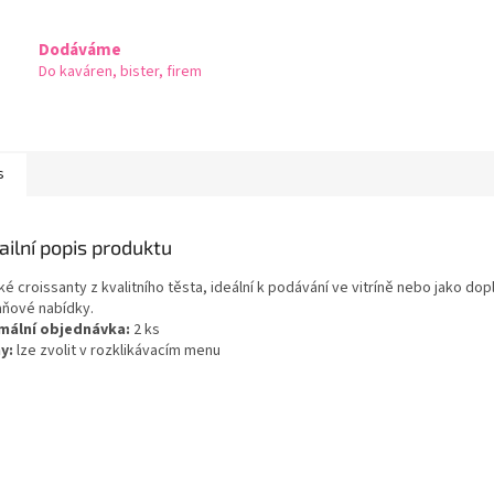
Dodáváme
Do kaváren, bister, firem
s
ailní popis produktu
é croissanty z kvalitního těsta, ideální k podávání ve vitríně nebo jako dop
aňové nabídky.
mální objednávka:
2 ks
y:
lze zvolit v rozklikávacím menu