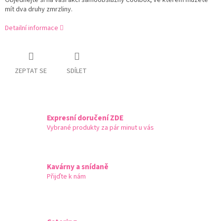
Objednejte si
na vaši akci samoobslužný Coolbox, ve kterém můžete
mít dva druhy zmrzliny.
Detailní informace
ZEPTAT SE
SDÍLET
Expresní doručení ZDE
Vybrané produkty za pár minut u vás
Kavárny a snídaně
Přijďte k nám