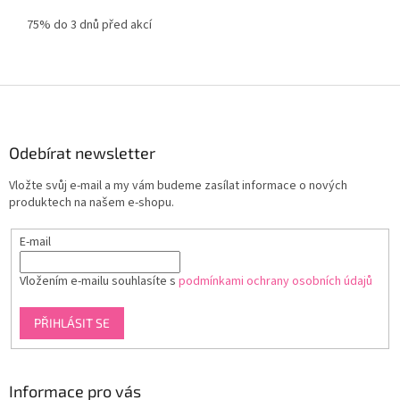
75% do 3 dnů před akcí
Z
á
p
a
Odebírat newsletter
t
Vložte svůj e-mail a my vám budeme zasílat informace o nových
í
produktech na našem e-shopu.
E-mail
Vložením e-mailu souhlasíte s
podmínkami ochrany osobních údajů
PŘIHLÁSIT SE
Informace pro vás