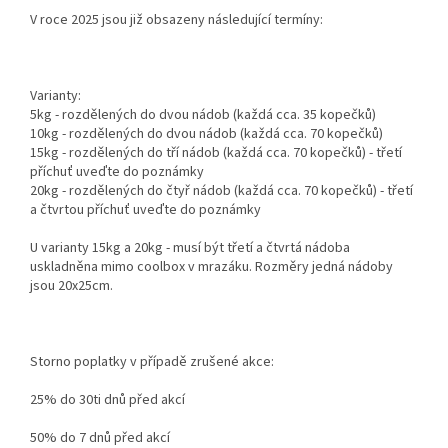
V roce 2025 jsou již obsazeny následující termíny:
Varianty:
5kg - rozdělených do dvou nádob (každá cca. 35 kopečků)
10kg - rozdělených do dvou nádob (každá cca. 70 kopečků)
15kg - rozdělených do tří nádob (každá cca. 70 kopečků) - třetí
příchuť uveďte do poznámky
20kg - rozdělených do čtyř nádob (každá cca. 70 kopečků) - třetí
a čtvrtou příchuť uveďte do poznámky
U varianty 15kg a 20kg - musí být třetí a čtvrtá nádoba
uskladněna mimo coolbox v mrazáku. Rozměry jedná nádoby
jsou 20x25cm.
Storno poplatky v případě zrušené akce:
25% do 30ti dnů před akcí
50% do 7 dnů před akcí