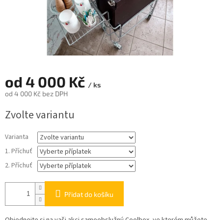
od
4 000 Kč
/ ks
od
4 000 Kč
bez DPH
Měrná
Zvolte variantu
cena:
Varianta
1. Příchuť
2. Příchuť
Přidat do košíku